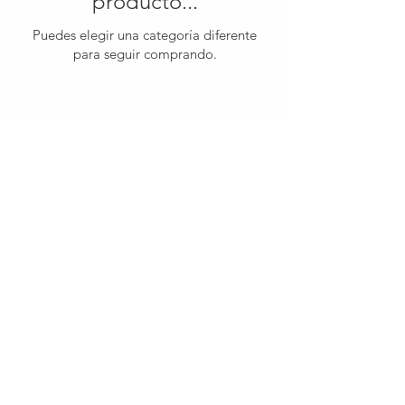
producto...
Puedes elegir una categoría diferente
para seguir comprando.
30 Royal Crest Ct.
Unit 11
Markham, ON L3R 9W8
Tel:
905-948-8298
Email:
info@mmaxgroup.com